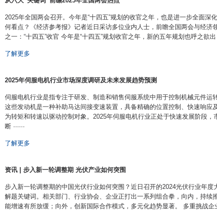
从六大“关键词”前瞻2025年全国两会热点
2025年全国两会召开。今年是“十四五”规划的收官之年，也是进一步全面
何看点？《经济参考报》记者近日采访多位业内人士，前瞻全国两会与经济领
之一：“十四五”收官 今年是“十四五”规划收官之年，新的五年规划也呼之欲出，这是
了解更多
2025年伺服电机行业市场深度调研及未来发展趋势预测
伺服电机行业是指专注于研发、制造和销售伺服系统中用于控制机械元件运
这些发动机是一种补助马达间接变速装置，具备精确的位置控制、快速响应
为转矩和转速以驱动控制对象。2025年伺服电机行业正处于快速发展阶段，
断 ······
了解更多
资讯 | 步入新一轮调整期 光伏产业如何突围
步入新一轮调整期的中国光伏行业如何突围？近日召开的2024光伏行业年
解题关键词。相关部门、行业协会、企业正打出一系列组合拳，向内，持续
能增速有所放缓；向外，创新国际合作模式，多元化趋势显著。 多重挑战企业承压 “