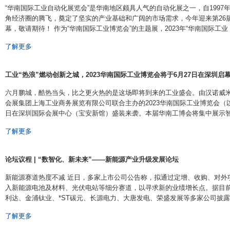
“华南国际工业自动化展览会”是华南地区颇具人气的自动化展之一，自199
角经济圈的腾飞，奠定了坚实的产业基础和广阔的市场需求，今年迎来第26届盛会
幕，敬请期待！ 作为“华南国际工业博览会”的主题展，2023年“华南国际工业 ···
了解更多
工业“热浪”燃动创新之城，2023华南国际工业博览会将于6月27日在深圳启
六月鹏城，酷热当头，比之更火热的是这场即将到来的工业盛会。由汉诺威
会展集团上海工业商务展览有限公司联合主办的2023华南国际工业博览会（以
日在深圳国际会展中心（宝安新馆）盛装来袭。本届华南工博会将集中展示智能制造
了解更多
论坛议程 | “数智化、新未来”——新能源产业升级发展论坛
​ 新能源赛道热度不减 近日，多家上市公司公告称，拟通过定增、收购、对
入新能源电池及材料、光伏电站等细分赛道，以寻求新的业绩增长点。据目
利达、金浦钛业、*ST碳元、长源电力、大唐发电、荣盛发展等多家公司披露公告称
了解更多