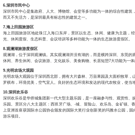
6.深圳市民中心
深圳市民中心是集政府、人大、博物馆、会堂等多功能为一体的综合性建筑
而又不失活力，是深圳最具有标志性的建筑之一。
7.海上田园旅游区
海上田园旅游区地处珠江入海口东岸，景区以生态、休闲、健康为主题，经
光、休闲度假、生态科普、会议培训等多种功能为一体的生态旅游度假区。
8.观澜湖旅游度假区
观澜湖，位于深圳观澜镇。其实观澜湖并没有湖的，而是横跨深圳、东莞的
休闲、养生休闲、会议旅游、文化娱乐、美食购物、长居短憩7大功能为一体
9.光明农场大观园
光明农场大观园位于深圳西北部，拥有大片森林、万亩果园及大面积牧草，
罗棋布，环境优美，空气宜人。良好的生态环境和发达的现代农牧业，使当
10.深圳欢乐谷
深圳欢乐谷是华侨城集团新一代大型主题乐园，是一座融参与性、观赏性、
乐园。景区分八大主题区：西班牙广场、-城、冒险山、欢乐岛、金矿镇、
上亚洲首座获国际水公园协会颁发的国际大奖行业创新奖的玛雅水公园，园内
游乐项目。