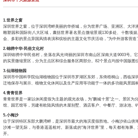
1.世界之窗
深圳世界之窗，位于深圳湾畔美丽的华侨城，分为世界广场、亚洲区、大洋
雕塑园和国际街八大区域，囊括世界著名景点微缩景观130多处、十数项
会、多彩的景点异国风情表演和缤纷的主题文化节庆活动，“为中外游客营造
2.锦绣中华·民俗文化村
深圳锦绣中华民俗村，坐落在风光绮丽的深圳市南山区深南大道9003号。
的实景微缩景区，分为主点区和综合服务区两部分。82个景点均按中国版图位
3.仙湖植物园
深圳市中国科学院仙湖植物园位于深圳市罗湖区东郊，东倚梧桐山，西临深
迁地保存与展示、植物文化休闲以及生产应用等功能于一体的多功能风景园
4.青青世界
青青世界是一家以休闲度假为主题的观光农场，为“鹏城十景”之一。景区为
馆、园艺馆等，另建有欧陆风情的木屋别墅、酒店客户、中餐厅、游泳池、
5.小梅沙
位于深圳特区东部大鹏湾畔，是深圳市最大的海滨度假胜地。小梅沙依山傍
沙滩一望无际，与香港遥遥相对。新落成的“海洋世界”里，每天都有海豚
开。