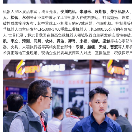
机器人展区展品丰富，成果亮眼。
安川电机、米思米、埃斯顿、柴孚机器人
人、松智、永创
等企业集中展示了工业机器人在物料搬运、打磨抛光、焊接
破性成果接连发布，其中重载工业机器人的RV减速器、伺服电机、控制器等
孚机器人自主研发的CR5000-3700重载工业机器人，以5000.36公斤的
人"世界纪录，标志着我国在超高负载机器人领域取得自主研发的实质性突破
凯、宇立、湾测、同川、软体、霓达、羿弓、来福、领航、柔触
等核心零部
器、夹具、末端执行器等高精尖配套部件；
乐聚、越疆、天链、普渡
等人形
术真正落地工业现场。现场企业代表与展商深入对接、互换信息，积极探寻