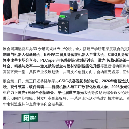
展会同期配套举办30 余场高规格专业论坛，全力搭建产学研用深度融合的
制造与机器人创新峰会、EVH第二届具身智能机器人产业大会、CSIG具身
降本改善专场分享会、PLCopen与智能制造深圳研讨会、激光·智脑·新决
峰会、精准与效率——激光赋能钣金与管材切割智能化升级
等重磅活动顺利
高管齐聚一堂，共探产业发展趋势、共研技术创新方向，会场座无虚席，互
展会第二日、第三日还将陆续举办
CSIG机器视觉前沿论坛、2026华南智
坛、硬件筑基，软件铸魂——智能机器人与工厂数智化改造大会、2026激光切
生产力下激光+AI融合创新峰会、第七届世界激光大会
等多场高端会议及论坛
展会期间同期揭晓，树立行业创新标杆。一系列论坛活动搭建起技术交流、
华南制造业从单点竞争转向全链共赢。