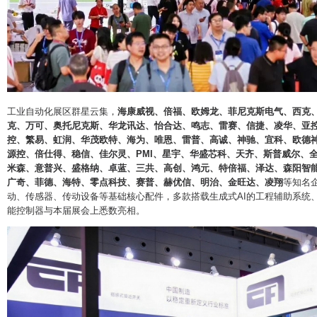
工业自动化展区群星云集，
海康威视、倍福、
欧姆龙、菲尼克斯电气、
西克
克、万可、奥托尼克斯、华龙讯达、怡合达、鸣志、雷赛、信捷、凌华、亚
控、繁易、虹润、华茂欧特、海为、唯恩、雷普、高诚、神驰、宜科、欧德
源控、倍仕得、稳信、佳尔灵、PMI、星宇、华盛芯科、天齐、斯普威尔、全传
米森、意普兴、盛格纳、卓蓝、三共、高创、鸿元、特倍福、泽达、森阳智
广奇、菲德、海特、零点科技、赛普、赫优信、明治、金旺达、凌翔
等知名
动、传感器、传动设备等基础核心配件，多款搭载生成式AI的工程辅助系统
能控制器与本届展会上悉数亮相。