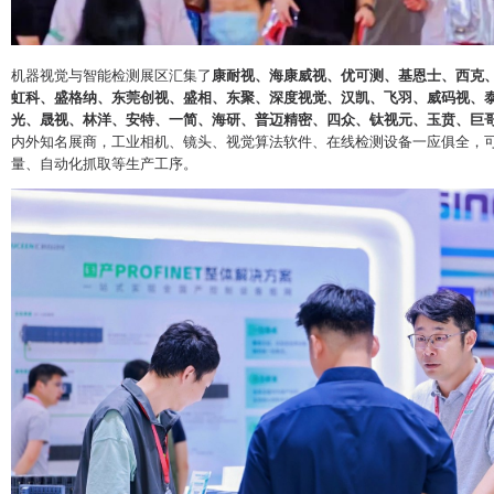
机器视觉与智能检测展区汇集了
康耐视、海康威视、优可测、基恩士、西克
虹科、盛格纳、东莞创视、盛相、东聚、深度视觉、汉凯、飞羽、威码视、
光、晟视、林洋、安特、一简、海研、普迈精密、四众、钛视元、玉贲、巨哥
内外知名展商，工业相机、镜头、视觉算法软件、在线检测设备一应俱全，
量、自动化抓取等生产工序。