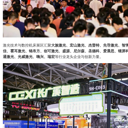
激光技术与数控机床展区汇聚
大族激光、宏山激光、杰普特、先导激光、智
佳、霍耳激光、锦帛方、创可激光、盛源、尼尔森、圣德科、爱晨思、镭屏
通激光、光威激光、嗨兴、瑞宏
等行业龙头企业与创新力量。