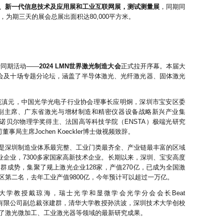
、新一代信息技术及应用展和工业互联网展，测试测量展
，同期同
，为期三天的展会总展出面积达80,000平方米。
磅同期活动——
2024 LMN
世界激光制造大会
正式拉开序幕。本届大
大会及十场专题分论坛，涵盖了
半导体激光
、光纤激光器、固体激光
范滇元，中国光学光电子行业协会理事长应明炯，深圳市宝安区委
副主席、广东省激光与
增材制造
和精密仪器设备战略新兴产业集
8年诺贝尔物理学奖得主、法国高等科技学院（ENSTA）极端光研究
董事局主席Jochen Koeckler博士做视频致辞。
是深圳制造业体系最完整、工业门类最齐全、产业链最丰富的区域
工业企业，7300多家国家高新技术企业。长期以来，深圳、宝安高度
成势，集聚了规上激光企业128家，产值270亿，已成为全国激
第二名，去年工业产值9800亿，今年预计可以超过一万亿。
学教授戴琼海，瑞士光学和显微学会光学分会会长Beat
集团股份有限公司副总裁张建群，清华大学教授孙洪波，深圳技术大学创校
了激光微加工、工业激光器等领域的最新研究成果。