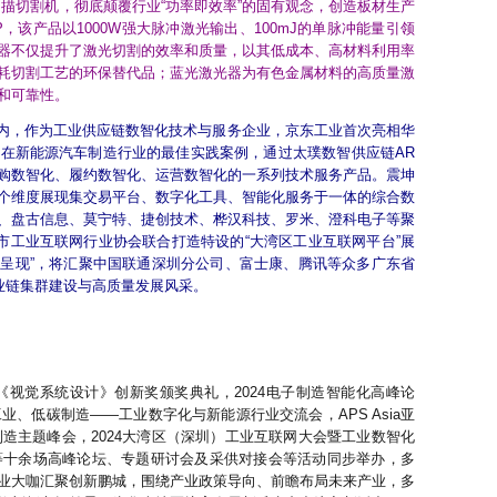
扫描切割机，彻底颠覆行业“功率即效率”的固有观念，创造板材生产
，该产品以1000W强大脉冲激光输出、100mJ的单脉冲能量引领
器不仅提升了激光切割的效率和质量，以其低成本、高材料利用率
耗切割工艺的环保替代品；蓝光激光器为有色金属材料的高质量激
和可靠性。
）内，作为工业供应链数智化技术与服务企业，京东工业首次亮相华
在新能源汽车制造行业的最佳实践案例，通过太璞数智供应链AR
购数智化、履约数智化、运营数智化的一系列技术服务产品。震坤
个维度展现集交易平台、数字化工具、智能化服务于一体的综合数
、盘古信息、莫宁特、捷创技术、桦汉科技、罗米、澄科电子等聚
市工业互联网行业协会联合打造特设的“大湾区工业互联网平台”展
同呈现”，将汇聚中国联通深圳分公司、富士康、腾讯等众多广东省
业链集群建设与高质量发展风采。
《视觉系统设计》创新奖颁奖典礼，2024电子制造智能化高峰论
业、低碳制造——工业数字化与新能源行业交流会，APS Asia亚
制造主题峰会，2024大湾区（深圳）工业互联网大会暨工业数智化
等十余场高峰论坛、专题研讨会及采供对接会等活动同步举办，多
业大咖汇聚创新鹏城，围绕产业政策导向、前瞻布局未来产业，多