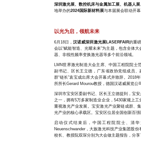
深圳激光展、数控机床与金属加工展、机器人展
地举办的
2024国际新材料展
与本届展会联动开幕
以光为启，领航未来
6月18日，
汉诺威深圳激光展LASERFAIR
的重
会以“赋能智造、光耀未来”为主题，包含全体
器、非线性频率变换激光器等多个前沿领域。
LMN世界激光制造大会主席、中国工程院院士
副书记、区长王立德，广东省政协党组成员、
群“链长”袁宝成出席大会开幕式并致辞。201
所所长Gerard Mourou教授，德国汉诺威展览公司
深圳市宝安区委副书记、区长王立德提到，宝安
之一，拥有5万多家制造业企业，5430家规上
重视激光产业发展。宝安激光产业聚链成群、集群
光产业的核心承载区。宝安区位居全国创新百强区
启动仪式结束后，中国工程院院士、清华大
Neuenschwander，大族激光科技产业
校长、教授阮双琛分别为大会做主题报告，分享