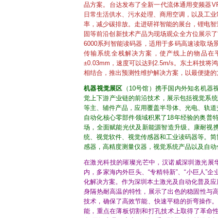
品方案。台达发布了全新一代流体通用变频器VP
日常生活供水、污水处理、商用空调，以及工业
率，减少碳排放。走进研祥智能的展台，锂电智
固等前沿创新技术产品为现场观众全方位展示了“
6000系列智能读码器，适用于多码高速读取场
传输系统全栈解决方案，使产线上的物品在
±0.03mm，速度可以达到2.5m/s。东土科技将鸿
相结合，推出预测性维护解决方案，以最便捷的
机器视觉展区
（10号馆）携手国内外知名机器
觉上下游产业链的前沿技术，展示包括视觉系统
等主、辅件产品，应用覆盖半导体、光电、轨道
自动化核心零部件领域积累了18年经验的奥普
场，全面赋能光伏及新能源智造升级。康耐视携其
统、视觉软件、视觉传感器和工业读码器等。简
感器，高精度测量仪器，视觉系统产品以及自动
在激光科技的璀璨光芒中，汉诺威深圳激光展
内，多家海内外巨头、“专精特新”、“小巨人”
化解决方案。作为深圳本土激光及自动化普及应用
身隔热耐高温的特性，展示了出色的稳固性与高精
技术，确保了高效节能、快速平稳的折弯操作。
能，重点在薄板切割和打孔技术上取得了革命