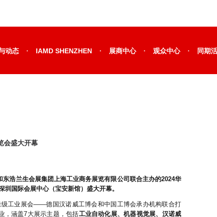
·
·
·
·
与动态
IAMD SHENZHEN
展商中心
观众中心
同期
览会盛大开幕
和东浩兰生会展集团上海工业商务展览有限公司联合主办的2024华
深圳国际会展中心（宝安新馆）盛大开幕。
量级工业展会——德国汉诺威工博会和中国工博会承办机构联合打
业，涵盖7大展示主题，包括
工业自动化展、机器视觉展、汉诺威