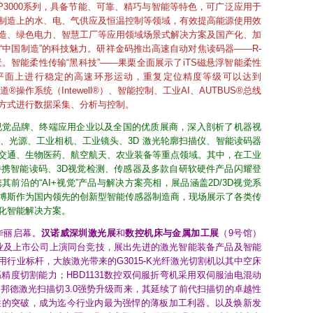
3000系列，具备节能、可靠、精巧与智能等特色，可广泛应用于
制造上的水、电、气供应及恒温控制等领域，有效提高能源使用效
造、绿色电力、智慧工厂等应用领域场景式解决方案及国产化、加
中国制造”的科技魅力。研祥金码推出高速自动对焦读码器——R-
景。智能柔性传输“黑科技”——果栗全面展示了iTS磁悬浮智能柔性
平面上进行稳定的高速环形运动，重复定位精度等级可以达到
道®操作系统（Intewell®）、智能控制、工业AI、AUTBUS®总线
方式进行数据采集、分析与控制。
视觉品牌、终端应用企业以及全国的优质展商，深入剖析了机器视
、光源、工业相机、工业镜头、3D 激光轮廓扫描仪、智能读码器
交通、生物医药、航空航天、农业装备等重点领域。其中，在工业
特携智能读码、3D视觉检测、传感器及多款自研软硬件产品闪耀登
前沿的“AI+视觉”产品与解决方案亮相，展品涵盖2D/3D视觉系
博斯作为国内领先的创新型智能传感器制造商，现场展示了各类传
化智能解决方案。
华丽启幕。
汉诺威深圳激光展
和
数控机床与金属加工展
（9号馆）
企业及上市公司上演同台竞技，展出先进的激光智能装备产品及智能
行业标杆，大族激光带来的G3015-K光纤激光切割机以其中空床
度切割能力；HBD1131数控双伺服折弯机采用双伺服油电混动
邦德激光扫描切3.0强势升级而来，其延续了前代扫描切的卓越性
性的突破，成为迄今行业内最为强悍的薄板加工利器。以及焕新发