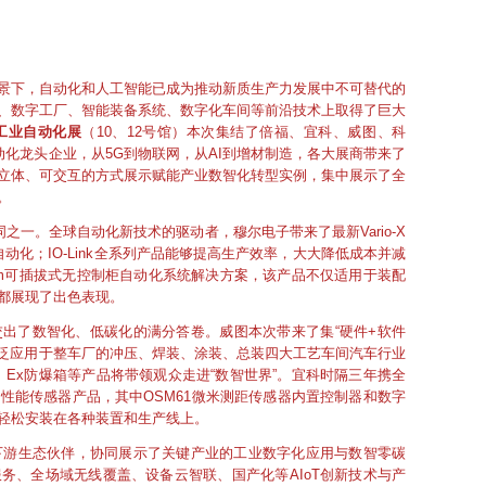
景下，自动化和人工智能已成为推动新质生产力发展中不可替代的
、数字工厂、智能装备系统、数字化车间等前沿技术上取得了巨大
工业自动化展
（10、12号馆）本次集结了倍福、宜科、威图、科
动化龙头企业，从5G到物联网，从AI到增材制造，各大展商带来了
立体、可交互的方式展示赋能产业数智化转型实例，集中展示了全
。
之一。全球自动化新技术的驱动者，穆尔电子带来了最新Vario-X
动化；IO-Link全系列产品能够提高生产效率，大大降低成本并减
tem可插拔式无控制柜自动化系统解决方案，该产品不仅适用于装配
都展现了出色表现。
出了数智化、低碳化的满分答卷。威图本次带来了集“硬件+软件
广泛应用于整车厂的冲压、焊装、涂装、总装四大工艺车间汽车行业
Ex防爆箱等产品将带领观众走进“数智世界”。宜科时隔三年携全
性能传感器产品，其中OSM61微米测距传感器内置控制器和数字
轻松安装在各种装置和生产线上。
下游生态伙伴，协同展示了关键产业的工业数字化应用与数智零碳
务、全场域无线覆盖、设备云智联、国产化等AIoT创新技术与产