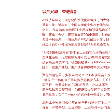
以产兴城，奋进高新
在经济全球化、信息化和智能化加速推进的大背
重要力量。近年来，中国自动化企业在智能智造
突破。代表着华南地区顶尖规模和顶级品质的
瑞、研华、台达、研祥智能等200余家国内外自
多款全球首发、中国首发的产品和解决方案，以
球工业自动化领域的高质量创新能力和巅峰实力
“无控制柜解决方案”是本届工业自动化展的高频词
自动化系统，无需控制柜即可实现100%分布式自
少安装及调试时间。德国倍福展示了MX-Sys
阶段，在生产规划、生产准备和原材料供应阶段
聚焦智慧场景，多家自动化企业于本届展会上交
+服务”于一体的全价值链数字化解决方案，可
应用柜、全新设计的PC机柜系统、小箱体系列、
新产品阵容重新回归，为现场观众呈现了多款高
显示单元，采用了一体化的铝合金外壳设计，可
深耕工业物联网40余年的研华科技联合产业上
方案，并带来AI、边缘控制、工业软件平台与服