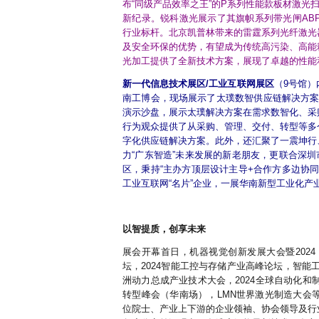
布“同级产品效率之王”的P系列性能款板材激光
新纪录。锐科激光展示了其旗帜系列带光闸ABP
行业标杆。北京凯普林带来的雷霆系列光纤激光
及安全环保的优势，有望成为传统高污染、高能
光加工提供了全新技术方案，展现了卓越的性能
新一代信息技术展区/工业互联网展区
（9号馆
南工博会，现场展示了太璞数智供应链解决方案
演示沙盘，展示太璞解决方案在需求数智化、采
行为观众提供了从采购、管理、交付、转型等多
字化供应链解决方案。此外，还汇聚了一震坤行
力“广东智造”未来发展的新老朋友，更联合深圳
区，秉持“主办方顶层设计主导+合作方多边协
工业互联网“名片”企业，一展华南新型工业化产
以智提质，创享未来
展会开幕首日，机器视觉创新发展大会暨2024
坛，2024智能工控与存储产业高峰论坛，智能工
洲动力总成产业技术大会，2024全球自动化和
转型峰会（华南场），LMN世界激光制造大会
位院士、产业上下游的企业领袖、协会领导及行