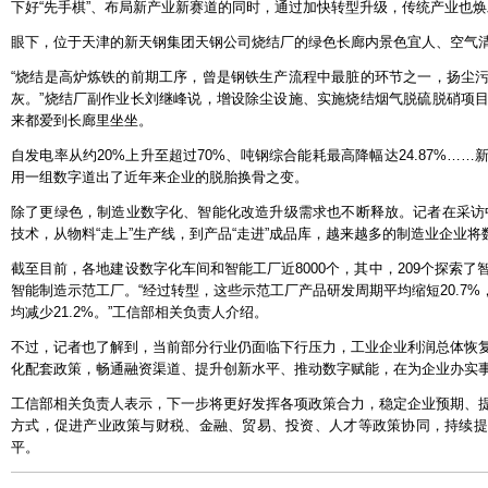
下好“先手棋”、布局新产业新赛道的同时，通过加快转型升级，传统产业也焕发
眼下，位于天津的新天钢集团天钢公司烧结厂的绿色长廊内景色宜人、空气
“烧结是高炉炼铁的前期工序，曾是钢铁生产流程中最脏的环节之一，扬尘
灰。”烧结厂副作业长刘继峰说，增设除尘设施、实施烧结烟气脱硫脱硝项
来都爱到长廊里坐坐。
自发电率从约20%上升至超过70%、吨钢综合能耗最高降幅达24.87%…
用一组数字道出了近年来企业的脱胎换骨之变。
除了更绿色，制造业数字化、智能化改造升级需求也不断释放。记者在采访
技术，从物料“走上”生产线，到产品“走进”成品库，越来越多的制造业企业
截至目前，各地建设数字化车间和智能工厂近8000个，其中，209个探索
智能制造示范工厂。“经过转型，这些示范工厂产品研发周期平均缩短20.7%，
均减少21.2%。”工信部相关负责人介绍。
不过，记者也了解到，当前部分行业仍面临下行压力，工业企业利润总体恢
化配套政策，畅通融资渠道、提升创新水平、推动数字赋能，在为企业办实
工信部相关负责人表示，下一步将更好发挥各项政策合力，稳定企业预期、
方式，促进产业政策与财税、金融、贸易、投资、人才等政策协同，持续提
平。