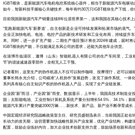
IGBT模块，是新能源汽车电机电控系统核心器件，相当于新能源汽车电驱动
如今，智新科技手握核心关键技术，每年有约30万只IGBT模块生产下线，价
目前我国新能源汽车产销量连续8年位居世界第一，这和我国在其核心技术上
“竞跑新能源汽车‘新赛道’，自主创新是企业可持续发展和拓展市场的底气。
企业正加快电机、电池、电控产品的新技术研发和工业化布局，持续提升车
本。同时，进一步扩充产能，二期生产项目预计将在2024年建成，届时将达
IGBT模块的产能，不仅能满足东风公司的需求，还能为其他车企供货。
在淄博市临淄区，遨博（山东）智能机器人有限公司的生产车间里，工业机
节”的谐波减速器零部件，全程无人工干预。
记者看到，这里生产的协作机器人不仅可以制作咖啡、按摩理疗，还可以辅
董事长韩永光介绍，公司瞄准“人机协作”发展趋势，攻克了操作系统、一体
系列具有核心自主知识产权的协作机器人产品，实现了全产业链发展。
企业因“新”而活，产业因“新”而变。数据显示，上半年，我国高技术制造业投
固；太阳能电池、工业控制计算机及系统产量分别增长54.5%、34.1%；新
能源汽车累计产量突破2000万辆……新技术、新产品、新产业不断孕育成长
中国宏观经济研究院战略政策室主任、研究员盛朝迅表示，当前我国正处在
长动力的攻关期，迫切需要加快战略性新兴产业发展，优化产业结构，构建
配置，鼓励企业练好内功，加大企业技术创新支持力度，鼓励场景创新和高