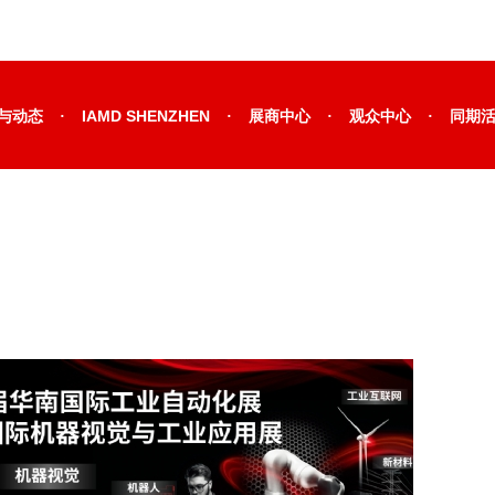
·
·
·
·
与动态
IAMD SHENZHEN
展商中心
观众中心
同期