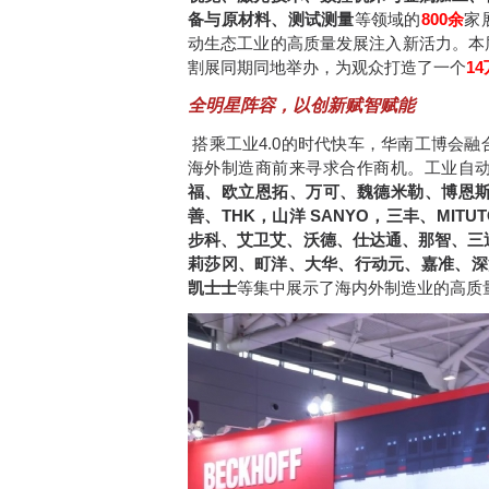
备与原材料、测试测量
等领域的
800余
家
动生态工业的高质量发展注入新活力。本
割展同期同地举办，为观众打造了一个
14
全明星阵容，以创新赋智赋能
搭乘工业4.0的时代快车，华南工博会
海外制造商前来寻求合作商机。工业自
福、欧立恩拓、万可、魏德米勒、博恩
善、THK，山洋 SANYO，三丰、MITU
步科、艾卫艾、沃德、仕达通、那智、三
莉莎冈、町洋、大华、行动元、嘉准、深
凯士士
等集中展示了海内外制造业的高质