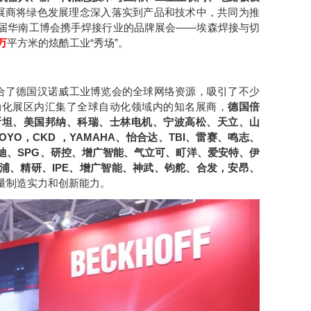
展商将绿色发展理念深入落实到产品和技术中，共同为推
届华南工博会携手焊接行业的品牌展会——埃森焊接与切
万
平方米的炫酷工业“秀场”。
融合了德国汉诺威工业博览会的全球网络资源，吸引了不少
动化展区内汇集了全球自动化领域内的知名展商，
德国倍
斯坦、美国邦纳、科瑞、士林电机、宁波高松、天立、山
TOYO，CKD ，YAMAHA、怡合达、TBI、雷赛、鸣志、
迪、SPG、研控、增广智能、气立可、町洋、爱安特、伊
浦、精研、IPE、增广智能、神武、钧舵、合发，安昂、
量制造实力和创新能力。