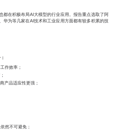
也都在积极布局AI大模型的行业应用。报告重点选取了阿
、华为等几家在AI技术和工业应用方面都有较多积累的技
升：
升工作效率；
营；
务商产品适应性更强；
：
；
累依然不可避免；