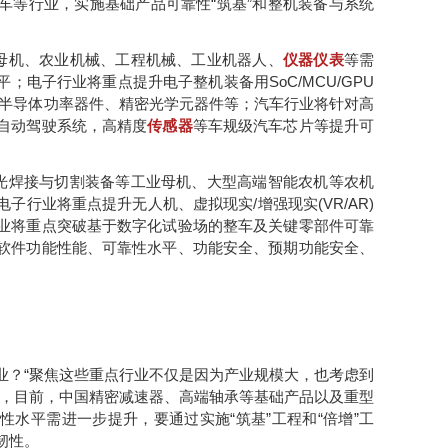
车等行业，实施基础产品可靠性“筑基”和整机装备与系统
业母机、农业机械、工程机械、工业机器人、
仪器仪表
等需
；电子行业将重点提升电子整机装备用SoC/MCU/GPU
带半导体功率器件、精密光学元器件等；汽车行业将针对高
自动驾驶系统，高精度
传感器
等车规级汽车芯片等提升可
激光焊接与切割装备等工业母机、大型高端智能农机等农机
子行业将重点提升无人机、虚拟现实/增强现实(VR/AR)
业将重点突破基于数字化试验场的整车及关键零部件可靠
软件功能性能、可靠性水平、功能安全、预期功能安全、
业？“聚焦这些重点行业不仅是因为产业规模大，也考虑到
示，目前，中国精密减速器、高端轴承等基础产品以及重型
水平需进一步提升，要通过实施“筑基”工程和“倍增”工
韧性。