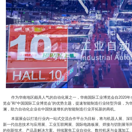
作为华南地区颇具人气的自动化展之一，华南国际工业博览会自2020年
览会”和“中国国际工业博览会”的优势主题，提速智能制造行业转型升级，为
澜，助力自动化企业在中国快速增长的智能制造行业开拓新的商机。
本届展会以打造行业内一站式交流合作平台为目标，将与机器人展、深圳
新一代信息技术与应用展、工业互联网展、国际电路板展、焊接与切割展等
的创新技术、产品及解决方案。持续聚焦工业自动化、数控机床与金属加工